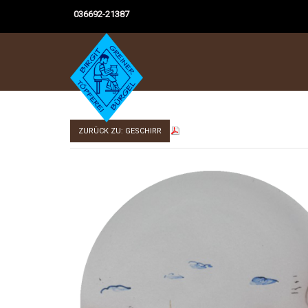
036692-21387
ZURÜCK ZU: GESCHIRR