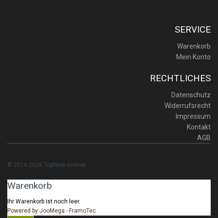
SERVICE
Warenkorb
Mein Konto
RECHTLICHES
Datenschutz
Widerrufsrecht
Impressum
Kontakt
AGB
© 2016-2026 Töpferei-Greiner
Warenkorb
Ihr Warenkorb ist noch leer.
Powered by JooMega - FramoTec