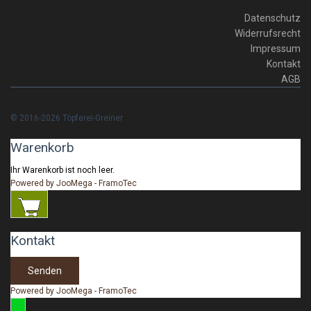
Datenschutz
Widerrufsrecht
Impressum
Kontakt
AGB
© 2016-2026 Töpferei-Greiner
Warenkorb
Ihr Warenkorb ist noch leer.
Powered by JooMega - FramoTec
Kontakt
Senden
Powered by JooMega - FramoTec