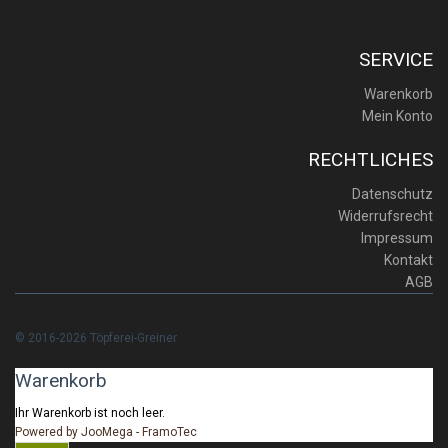
SERVICE
Warenkorb
Mein Konto
RECHTLICHES
Datenschutz
Widerrufsrecht
Impressum
Kontakt
AGB
© 2016-2026 Töpferei-Greiner
Warenkorb
Ihr Warenkorb ist noch leer.
Powered by JooMega - FramoTec