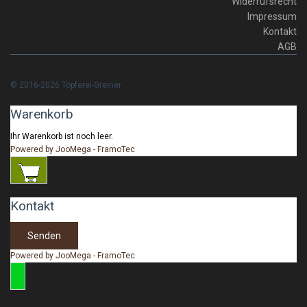
Widerrufsrecht
Impressum
Kontakt
AGB
© 2016-2026 Töpferei-Greiner
Warenkorb
Ihr Warenkorb ist noch leer.
Powered by JooMega - FramoTec
Kontakt
Senden
Powered by JooMega - FramoTec